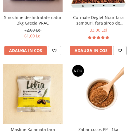
Smochine deshidratate natur
Curmale Deglet Nour fara
3kg Grecia VRAC
samburi, fara sirop de
glucoza 5 kg VRAC
72,00 Lei
33,00 Lei
61,00 Lei
ADAUGA IN COS
ADAUGA IN COS
NOU
Masline Kalamata fara
Zahar cocos PP - 1kg