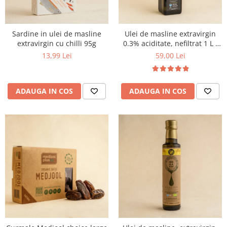
Sardine in ulei de masline
Ulei de masline extravirgin
extravirgin cu chilli 95g
0.3% aciditate, nefiltrat 1 L -
presat la rece
13,99 Lei
59,00 Lei
ADAUGA IN COS
ADAUGA IN COS