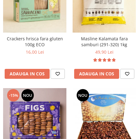
Crackers hrisca fara gluten
Masline Kalamata fara
100g ECO
samburi (291-320) 1kg
16,00 Lei
49,90 Lei
ADAUGA IN COS
ADAUGA IN COS
-15%
NOU
NOU