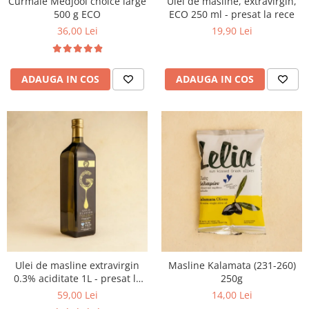
Curmale Medjool choice large
Ulei de masline, extravirgin,
500 g ECO
ECO 250 ml - presat la rece
36,00 Lei
19,90 Lei
ADAUGA IN COS
ADAUGA IN COS
Ulei de masline extravirgin
Masline Kalamata (231-260)
0.3% aciditate 1L - presat la
250g
rece
59,00 Lei
14,00 Lei