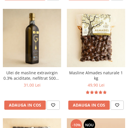
Ulei de masline extravirgin
Masline Almades naturale 1
0.3% aciditate, nefiltrat 500ml
kg
- presat la rece
31,00 Lei
49,90 Lei
ADAUGA IN COS
ADAUGA IN COS
-10%
NOU