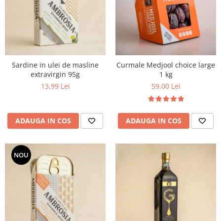
PASTE
CREME ȘI PASTE TARTINABILE
CONDIMENTE
CEAIURI GRECEȘTI
CIOCOLATĂ ȘI CACAO
Sardine in ulei de masline
Curmale Medjool choice large
HEALTHY SNACKS
extravirgin 95g
1 kg
SUPERALIMENTE
13,99 Lei
59,00 Lei
LACTATE
BACANIE
ADAUGA IN COS
ADAUGA IN COS
PRODUSE ECO / ORGANICE
PRODUSE ROMÂNEȘTI
COSMETICE
NOU
REMEDII NATURISTE
TOATE PRODUSELE