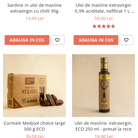
Sardine in ulei de masline
Ulei de masline extravirgin
extravirgin cu chilli 95g
0.3% aciditate, nefiltrat 1 L -
presat la rece
13,99 Lei
59,00 Lei
ADAUGA IN COS
ADAUGA IN COS
Curmale Medjool choice large
Ulei de masline, extravirgin,
500 g ECO
ECO 250 ml - presat la rece
36,00 Lei
19,90 Lei