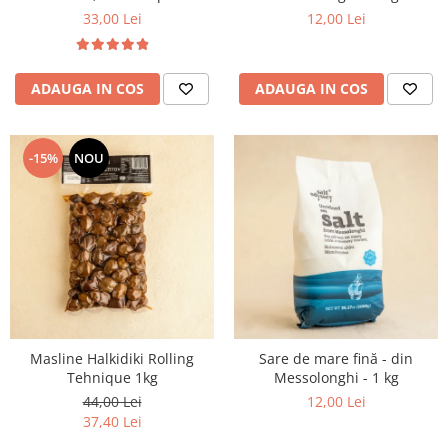
glucoza 5 kg VRAC
33,00 Lei
12,00 Lei
ADAUGA IN COS
ADAUGA IN COS
-15%
NOU
Masline Halkidiki Rolling
Sare de mare fină - din
Tehnique 1kg
Messolonghi - 1 kg
44,00 Lei
12,00 Lei
37,40 Lei