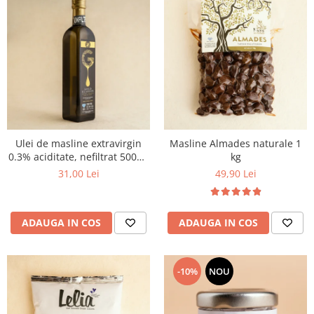
Ulei de masline extravirgin
Masline Almades naturale 1
0.3% aciditate, nefiltrat 500ml
kg
- presat la rece
31,00 Lei
49,90 Lei
ADAUGA IN COS
ADAUGA IN COS
-10%
NOU