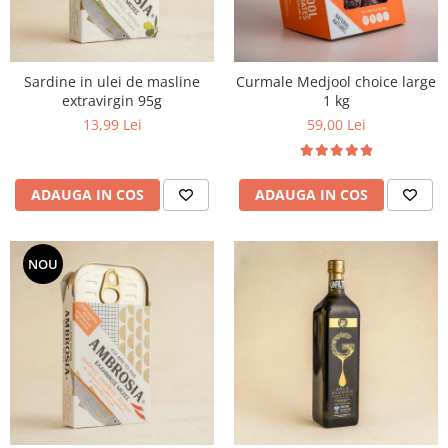
PASTE
CREME ȘI PASTE TARTINABILE
CONDIMENTE
Sardine in ulei de masline
Curmale Medjool choice large
CEAIURI GRECEȘTI
extravirgin 95g
1 kg
CIOCOLATĂ ȘI CACAO
13,99 Lei
59,00 Lei
HEALTHY SNACKS
SUPERALIMENTE
LACTATE
ADAUGA IN COS
ADAUGA IN COS
BACANIE
PRODUSE ECO / ORGANICE
NOU
PRODUSE ROMÂNEȘTI
COSMETICE
REMEDII NATURISTE
TOATE PRODUSELE