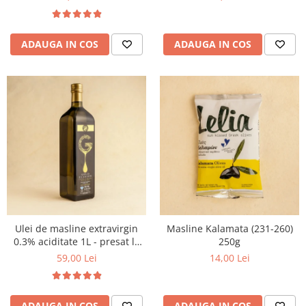
ADAUGA IN COS
ADAUGA IN COS
Ulei de masline extravirgin
Masline Kalamata (231-260)
0.3% aciditate 1L - presat la
250g
rece
59,00 Lei
14,00 Lei
ADAUGA IN COS
ADAUGA IN COS