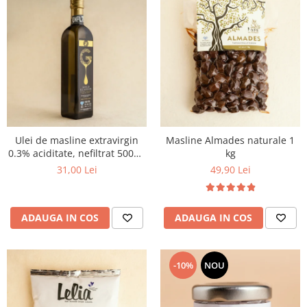
Ulei de masline extravirgin
Masline Almades naturale 1
0.3% aciditate, nefiltrat 500ml
kg
- presat la rece
31,00 Lei
49,90 Lei
ADAUGA IN COS
ADAUGA IN COS
-10%
NOU