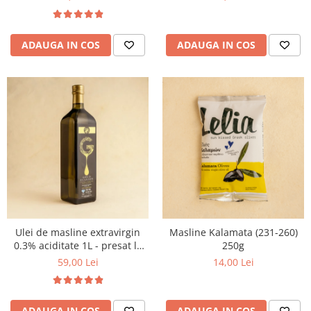
ADAUGA IN COS
ADAUGA IN COS
Ulei de masline extravirgin
Masline Kalamata (231-260)
0.3% aciditate 1L - presat la
250g
rece
59,00 Lei
14,00 Lei
ADAUGA IN COS
ADAUGA IN COS