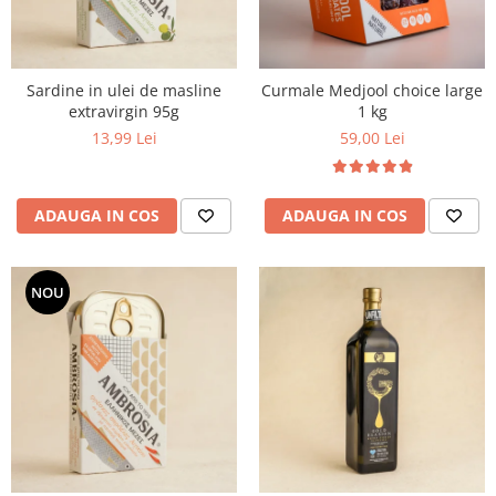
PASTE
CREME ȘI PASTE TARTINABILE
CONDIMENTE
Sardine in ulei de masline
Curmale Medjool choice large
CEAIURI GRECEȘTI
extravirgin 95g
1 kg
CIOCOLATĂ ȘI CACAO
13,99 Lei
59,00 Lei
HEALTHY SNACKS
SUPERALIMENTE
LACTATE
ADAUGA IN COS
ADAUGA IN COS
BACANIE
PRODUSE ECO / ORGANICE
NOU
PRODUSE ROMÂNEȘTI
COSMETICE
REMEDII NATURISTE
TOATE PRODUSELE