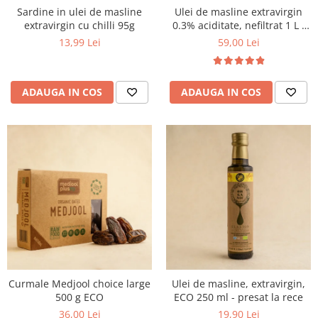
Sardine in ulei de masline
Ulei de masline extravirgin
extravirgin cu chilli 95g
0.3% aciditate, nefiltrat 1 L -
presat la rece
13,99 Lei
59,00 Lei
ADAUGA IN COS
ADAUGA IN COS
Curmale Medjool choice large
Ulei de masline, extravirgin,
500 g ECO
ECO 250 ml - presat la rece
36,00 Lei
19,90 Lei