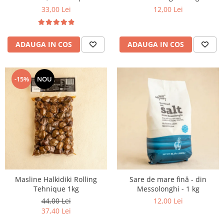
glucoza 5 kg VRAC
33,00 Lei
12,00 Lei
ADAUGA IN COS
ADAUGA IN COS
-15%
NOU
Masline Halkidiki Rolling
Sare de mare fină - din
Tehnique 1kg
Messolonghi - 1 kg
44,00 Lei
12,00 Lei
37,40 Lei