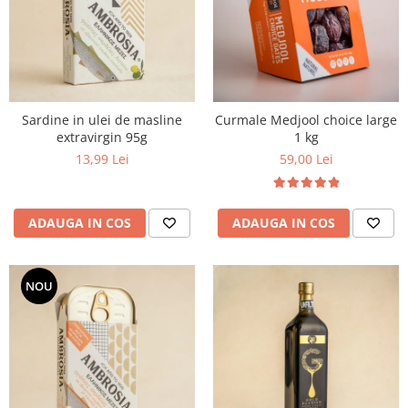
PASTE
CREME ȘI PASTE TARTINABILE
CONDIMENTE
CEAIURI GRECEȘTI
CIOCOLATĂ ȘI CACAO
Sardine in ulei de masline
Curmale Medjool choice large
HEALTHY SNACKS
extravirgin 95g
1 kg
SUPERALIMENTE
13,99 Lei
59,00 Lei
LACTATE
BACANIE
ADAUGA IN COS
ADAUGA IN COS
PRODUSE ECO / ORGANICE
PRODUSE ROMÂNEȘTI
COSMETICE
NOU
REMEDII NATURISTE
TOATE PRODUSELE