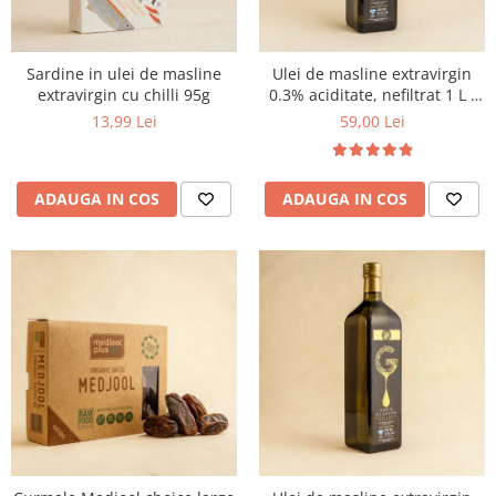
Sardine in ulei de masline
Ulei de masline extravirgin
extravirgin cu chilli 95g
0.3% aciditate, nefiltrat 1 L -
presat la rece
13,99 Lei
59,00 Lei
ADAUGA IN COS
ADAUGA IN COS