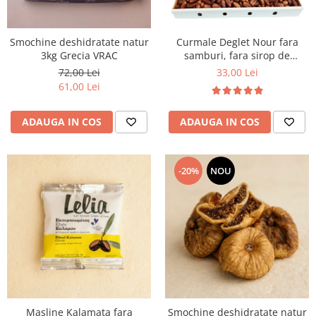
Smochine deshidratate natur
Curmale Deglet Nour fara
3kg Grecia VRAC
samburi, fara sirop de
glucoza 5 kg VRAC
72,00 Lei
33,00 Lei
61,00 Lei
ADAUGA IN COS
ADAUGA IN COS
-20%
NOU
Masline Kalamata fara
Smochine deshidratate natur