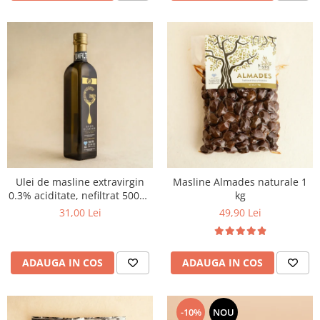
Ulei de masline extravirgin
Masline Almades naturale 1
0.3% aciditate, nefiltrat 500ml
kg
- presat la rece
31,00 Lei
49,90 Lei
ADAUGA IN COS
ADAUGA IN COS
-10%
NOU