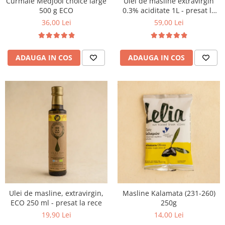
Curmale Medjool choice large
Ulei de masline extravirgin
500 g ECO
0.3% aciditate 1L - presat la
rece
36,00 Lei
59,00 Lei
ADAUGA IN COS
ADAUGA IN COS
Ulei de masline, extravirgin,
Masline Kalamata (231-260)
ECO 250 ml - presat la rece
250g
19,90 Lei
14,00 Lei