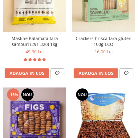
Masline Kalamata fara
Crackers hrisca fara gluten
samburi (291-320) 1kg
100g ECO
49,90 Lei
16,00 Lei
ADAUGA IN COS
ADAUGA IN COS
-15%
NOU
NOU