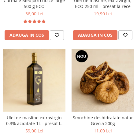
Curmale Medjool choice large
Ulei de masline, extravirgin,
500 g ECO
ECO 250 ml - presat la rece
36,00 Lei
19,90 Lei
ADAUGA IN COS
ADAUGA IN COS
NOU
Ulei de masline extravirgin
Smochine deshidratate natur
0.3% aciditate 1L - presat la
Grecia 200g
rece
59,00 Lei
11,00 Lei