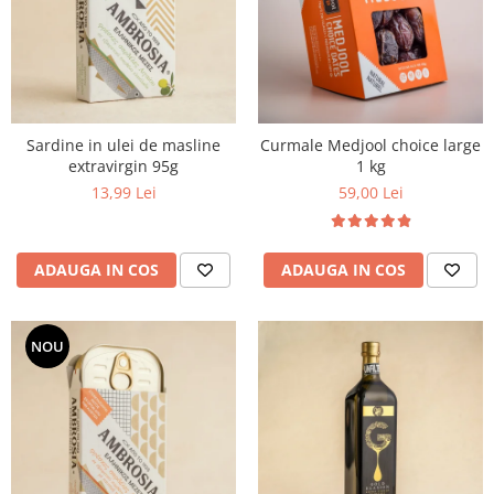
PASTE
CREME ȘI PASTE TARTINABILE
CONDIMENTE
CEAIURI GRECEȘTI
CIOCOLATĂ ȘI CACAO
Sardine in ulei de masline
Curmale Medjool choice large
HEALTHY SNACKS
extravirgin 95g
1 kg
SUPERALIMENTE
13,99 Lei
59,00 Lei
LACTATE
BACANIE
ADAUGA IN COS
ADAUGA IN COS
PRODUSE ECO / ORGANICE
PRODUSE ROMÂNEȘTI
COSMETICE
NOU
REMEDII NATURISTE
TOATE PRODUSELE