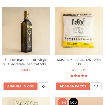
Ulei de masline extravirgin
Masline Kalamata (261-290)
0.3% aciditate, nefiltrat 500ml
1kg
- presat la rece
31,00 Lei
45,00 Lei
ADAUGA IN COS
ADAUGA IN COS
-15%
NOU