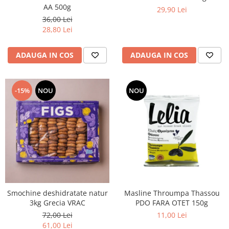
AA 500g
29,90 Lei
36,00 Lei
28,80 Lei
ADAUGA IN COS
ADAUGA IN COS
-15%
NOU
NOU
Smochine deshidratate natur
Masline Throumpa Thassou
3kg Grecia VRAC
PDO FARA OTET 150g
72,00 Lei
11,00 Lei
61,00 Lei