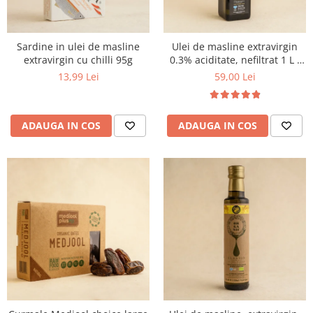
Sardine in ulei de masline
Ulei de masline extravirgin
extravirgin cu chilli 95g
0.3% aciditate, nefiltrat 1 L -
presat la rece
13,99 Lei
59,00 Lei
ADAUGA IN COS
ADAUGA IN COS