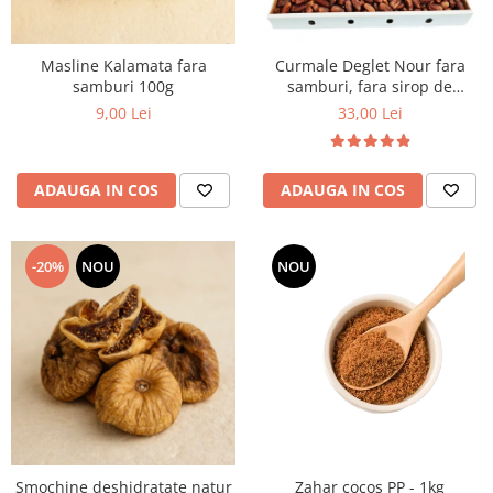
Masline Kalamata fara
Curmale Deglet Nour fara
samburi 100g
samburi, fara sirop de
glucoza 5 kg VRAC
9,00 Lei
33,00 Lei
ADAUGA IN COS
ADAUGA IN COS
-20%
NOU
NOU
Smochine deshidratate natur
Zahar cocos PP - 1kg