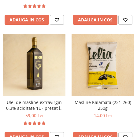
ADAUGA IN COS
ADAUGA IN COS
Ulei de masline extravirgin
Masline Kalamata (231-260)
0.3% aciditate 1L - presat la
250g
rece
59,00 Lei
14,00 Lei
ADAUGA IN COS
ADAUGA IN COS