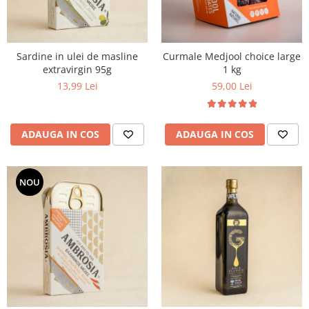
PASTE
CREME ȘI PASTE TARTINABILE
CONDIMENTE
Sardine in ulei de masline
Curmale Medjool choice large
CEAIURI GRECEȘTI
extravirgin 95g
1 kg
CIOCOLATĂ ȘI CACAO
13,99 Lei
59,00 Lei
HEALTHY SNACKS
SUPERALIMENTE
LACTATE
ADAUGA IN COS
ADAUGA IN COS
BACANIE
PRODUSE ECO / ORGANICE
NOU
PRODUSE ROMÂNEȘTI
COSMETICE
REMEDII NATURISTE
TOATE PRODUSELE