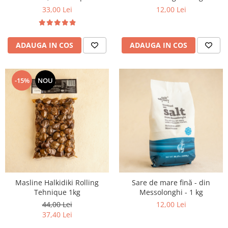
glucoza 5 kg VRAC
33,00 Lei
12,00 Lei
ADAUGA IN COS
ADAUGA IN COS
-15%
NOU
Masline Halkidiki Rolling
Sare de mare fină - din
Tehnique 1kg
Messolonghi - 1 kg
44,00 Lei
12,00 Lei
37,40 Lei