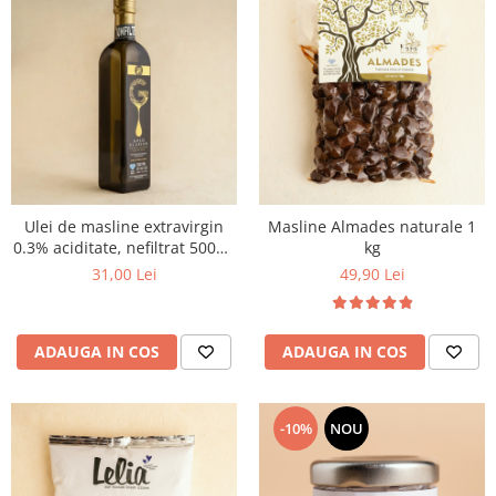
Ulei de masline extravirgin
Masline Almades naturale 1
0.3% aciditate, nefiltrat 500ml
kg
- presat la rece
31,00 Lei
49,90 Lei
ADAUGA IN COS
ADAUGA IN COS
-10%
NOU