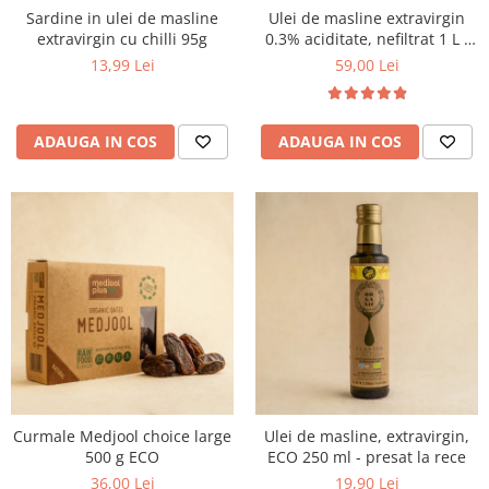
Sardine in ulei de masline
Ulei de masline extravirgin
extravirgin cu chilli 95g
0.3% aciditate, nefiltrat 1 L -
presat la rece
13,99 Lei
59,00 Lei
ADAUGA IN COS
ADAUGA IN COS
Curmale Medjool choice large
Ulei de masline, extravirgin,
500 g ECO
ECO 250 ml - presat la rece
36,00 Lei
19,90 Lei