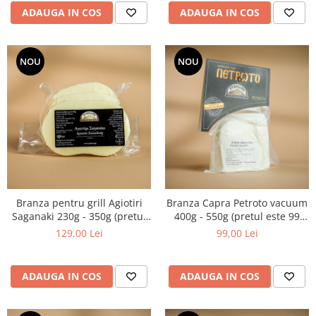
ADAUGA IN COS
ADAUGA IN COS
NOU
NOU
Branza pentru grill Agiotiri
Branza Capra Petroto vacuum
Saganaki 230g - 350g (pretul
400g - 550g (pretul este 99
este 129 ron / kg)
ron / kg)
129,00 Lei
99,00 Lei
ADAUGA IN COS
ADAUGA IN COS