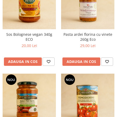
PASTE
CREME ȘI PASTE TARTINABILE
CONDIMENTE
CEAIURI GRECEȘTI
CIOCOLATĂ ȘI CACAO
Sos Bolognese vegan 340g
Pasta ardei florina cu vinete
HEALTHY SNACKS
ECO
260g Eco
SUPERALIMENTE
20,00 Lei
29,00 Lei
LACTATE
BACANIE
ADAUGA IN COS
ADAUGA IN COS
PRODUSE ECO / ORGANICE
PRODUSE ROMÂNEȘTI
NOU
NOU
COSMETICE
REMEDII NATURISTE
TOATE PRODUSELE