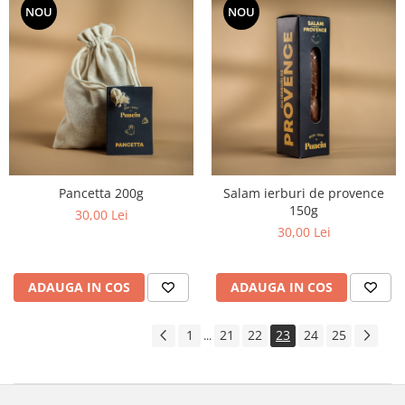
NOU
NOU
Pancetta 200g
Salam ierburi de provence
150g
30,00 Lei
30,00 Lei
ADAUGA IN COS
ADAUGA IN COS
1
21
22
23
24
25
...