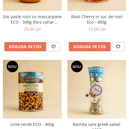
Sos paste rosii cu mascarpone
Rosii Cherry in suc de rosii
ECO - 340g (fara zahar
Eco - 400g
adaugat)
25,00 Lei
12,00 Lei
ADAUGA IN COS
ADAUGA IN COS
NOU
NOU
Linte verde ECO - 400g
Rasnita sare greek salad-