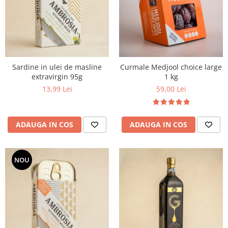
PASTE
CREME ȘI PASTE TARTINABILE
CONDIMENTE
CEAIURI GRECEȘTI
CIOCOLATĂ ȘI CACAO
Sardine in ulei de masline
Curmale Medjool choice large
HEALTHY SNACKS
extravirgin 95g
1 kg
SUPERALIMENTE
13,99 Lei
59,00 Lei
LACTATE
BACANIE
ADAUGA IN COS
ADAUGA IN COS
PRODUSE ECO / ORGANICE
PRODUSE ROMÂNEȘTI
COSMETICE
NOU
REMEDII NATURISTE
TOATE PRODUSELE