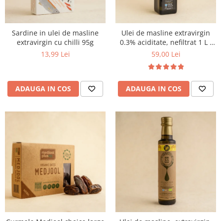
Sardine in ulei de masline
Ulei de masline extravirgin
extravirgin cu chilli 95g
0.3% aciditate, nefiltrat 1 L -
presat la rece
13,99 Lei
59,00 Lei
ADAUGA IN COS
ADAUGA IN COS