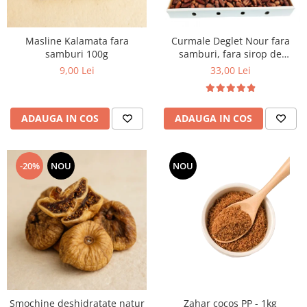
Masline Kalamata fara
Curmale Deglet Nour fara
samburi 100g
samburi, fara sirop de
glucoza 5 kg VRAC
9,00 Lei
33,00 Lei
ADAUGA IN COS
ADAUGA IN COS
-20%
NOU
NOU
Smochine deshidratate natur
Zahar cocos PP - 1kg