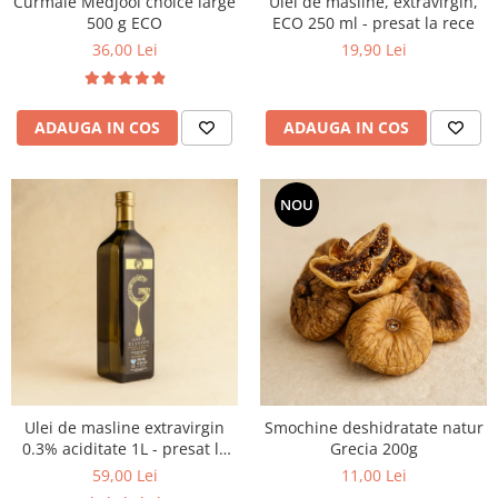
Curmale Medjool choice large
Ulei de masline, extravirgin,
500 g ECO
ECO 250 ml - presat la rece
36,00 Lei
19,90 Lei
ADAUGA IN COS
ADAUGA IN COS
NOU
Ulei de masline extravirgin
Smochine deshidratate natur
0.3% aciditate 1L - presat la
Grecia 200g
rece
59,00 Lei
11,00 Lei