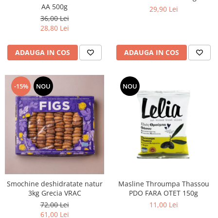
AA 500g
29,90 Lei
36,00 Lei
28,80 Lei
ADAUGA IN COS
ADAUGA IN COS
-15%
NOU
NOU
Smochine deshidratate natur
Masline Throumpa Thassou
3kg Grecia VRAC
PDO FARA OTET 150g
72,00 Lei
11,00 Lei
61,00 Lei