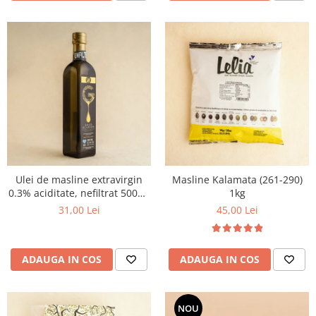
Ulei de masline extravirgin
Masline Kalamata (261-290)
0.3% aciditate, nefiltrat 500ml
1kg
- presat la rece
31,00 Lei
45,00 Lei
ADAUGA IN COS
ADAUGA IN COS
NOU